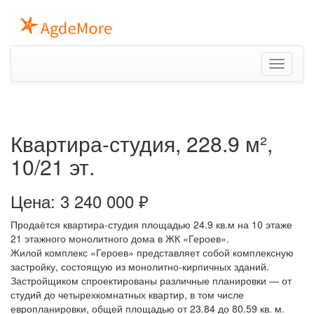
T
o
g
g
l
Квартира-студия, 228.9 м²,
e
n
10/21 эт.
a
v
i
Цена:
3 240 000
₽
g
a
Продаётся квартира-студия площадью 24.9 кв.м на 10 этаже
t
21 этажного монолитного дома в ЖК «Героев».
i
Жилой комплекс «Героев» представляет собой комплексную
o
застройку, состоящую из монолитно-кирпичных зданий.
n
Застройщиком спроектированы различные планировки — от
студий до четырехкомнатных квартир, в том числе
европланировки, общей площадью от 23.84 до 80.59 кв. м.