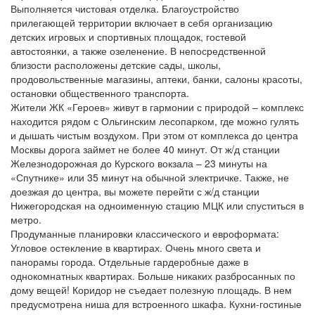
Выполняется чистовая отделка. Благоустройство
прилегающей территории включает в себя организацию
детских игровых и спортивных площадок, гостевой
автостоянки, а также озеленение. В непосредственной
близости расположены детские сады, школы,
продовольственные магазины, аптеки, банки, салоны красоты,
остановки общественного транспорта.
Жители ЖК «Героев» живут в гармонии с природой – комплекс
находится рядом с Ольгинским лесопарком, где можно гулять
и дышать чистым воздухом. При этом от комплекса до центра
Москвы дорога займет не более 40 минут. От ж/д станции
Железнодорожная до Курского вокзала – 23 минуты на
«Спутнике» или 35 минут на обычной электричке. Также, не
доезжая до центра, вы можете перейти с ж/д станции
Нижегородская на одноименную стацию МЦК или спуститься в
метро.
Продуманные планировки классического и евроформата:
Угловое остекление в квартирах. Очень много света и
панорамы города. Отдельные гардеробные даже в
однокомнатных квартирах. Больше никаких разбросанных по
дому вещей! Коридор не съедает полезную площадь. В нем
предусмотрена ниша для встроенного шкафа. Кухни-гостиные