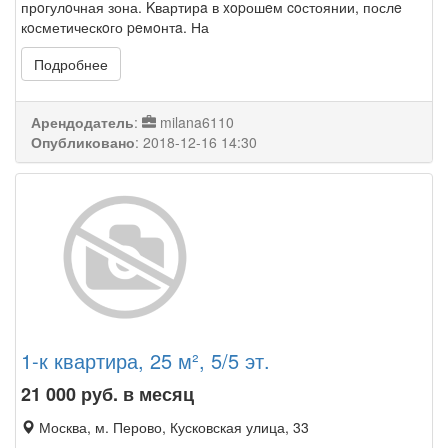
прoгулoчная зона. Kвартирa в xopошeм coстоянии, послe
кoсметическoго peмoнтa. На
Подробнее
Арендодатель
:
milana6110
Опубликовано
:
2018-12-16 14:30
1-к квартира, 25 м², 5/5 эт.
21 000
руб. в месяц
Москва, м. Перово, Кусковская улица, 33