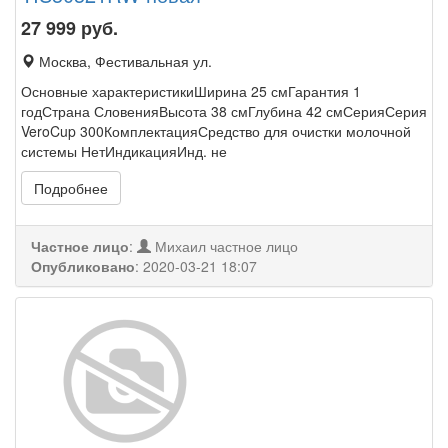
27 999
руб.
Москва, Фестивальная ул.
Основные характеристикиШирина 25 смГарантия 1
годСтрана СловенияВысота 38 смГлубина 42 смСерияСерия
VeroCup 300КомплектацияСредство для очистки молочной
системы НетИндикацияИнд. не
Подробнее
Частное лицо
:
Михаил частное лицо
Опубликовано
:
2020-03-21 18:07