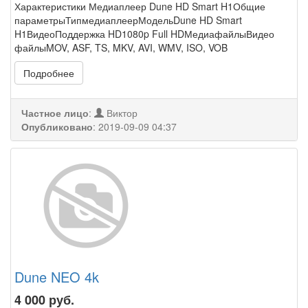
Характеристики Медиаплеер Dune HD Smart H1Общие
параметрыТипмедиаплеерМодельDune HD Smart
H1ВидеоПоддержка HD1080p Full HDМедиафайлыВидео
файлыMOV, ASF, TS, MKV, AVI, WMV, ISO, VOB
Подробнее
Частное лицо
:
Виктор
Опубликовано
:
2019-09-09 04:37
Dune NEO 4k
4 000
руб.