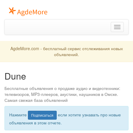
Toggle
navigation
AgdeMore.com - бесплатный сервис отслеживания новых
объявлений.
Dune
Бесплатные объявления о продаже аудио и видеотехники:
телевизоров, MP3-плееров, акустики, наушников в Омске.
Самая свежая база объявлений
Нажмите
если хотите узнавать про новые
Подписаться
объявления в этом отчете.