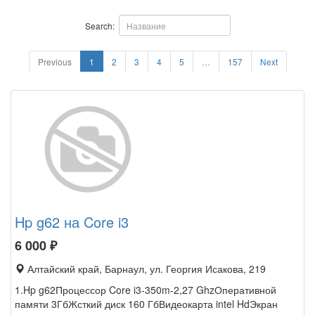
Search:
Previous
1
2
3
4
5
…
157
Next
Hp g62 на Core i3
6 000
₽
Алтайский край, Барнаул, ул. Георгия Исакова, 219
1.Hp g62Процессор Core i3-350m-2,27 GhzОперативной
памяти 3ГбЖсткий диск 160 ГбВидеокарта intel HdЭкран