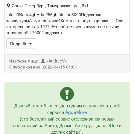
Санкт-Петербург, Тимуровская ул., 8к1
Intel I3Ram 4gbHdd 256gbIntel hd3000Подсветка
клавиатурыАккум ещ живойКомплект: ноут, зарядка-----При
интересе писать ТУТ!!!На работе очень шумно не слышу
телефона!!!17000Продажа т
Подробнее
Частное лицо
:
xAndreeVx
Опубликовано
:
2022-04-15 04:01
Данный отчет был создан одним из пользователей
сервиса
AgdeMore
(это бесплатный сервис отслеживания новых
объявлений на Авито, Дроме, Авто-ру, Циане, Юле и
других сайтах).