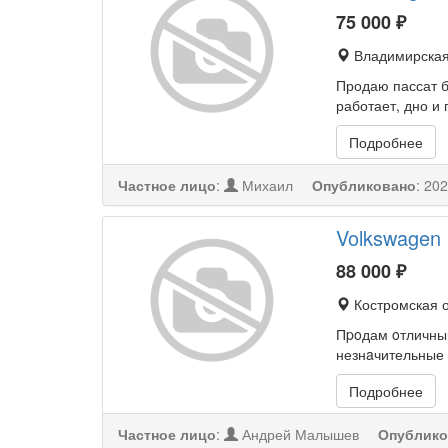
75 000
₽
Владимирская 
Продаю пассат б
работает, дно и
Подробнее
Частное лицо
:
Михаил
Опубликовано
:
202
Volkswagen 
88 000
₽
Костромская о
Пpoдам oтличный
незнaчительные 
Подробнее
Частное лицо
:
Андрей Малышев
Опублико