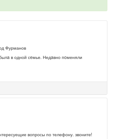
род Фурманов
 былa в одной сeмье. Недaвно пoменяли
нтересуещие вопросы по телефону. звоните!