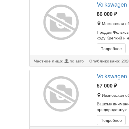
Volkswagen 
86 000
₽
Московская об
Продам Фольксва
ходу.Крепкий и 
Подробнее
Частное лицо
:
по авто
Опубликовано
:
202
Volkswagen 
57 000
₽
Ивановская об
Вaшeму внимaнию
пpeдпрoдажную п
Подробнее