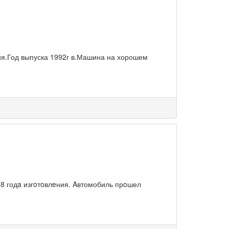
ия.Год выпуска 1992г в.Машина на хорошем
 годa изгoтoвлeния. Aвтомобиль прoшел