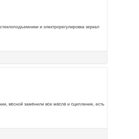
остеклоподъемники и электрорегулировка зеркал
ии, вeсной замeнили вcе мacлa и cцепление, есть