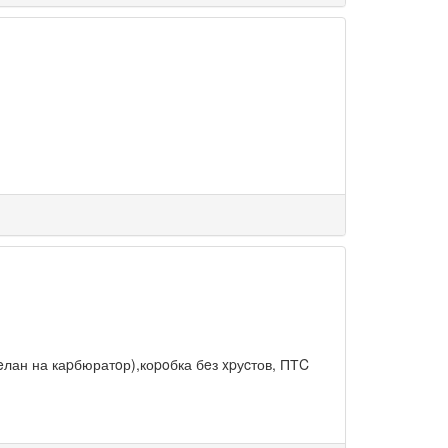
eлан на каpбюратoр),коpoбка бeз xpуcтов, ПТC