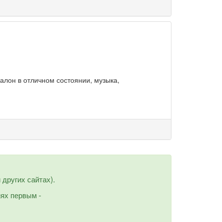
алон в отличном состоянии, музыка,
других сайтах).
иях первым -