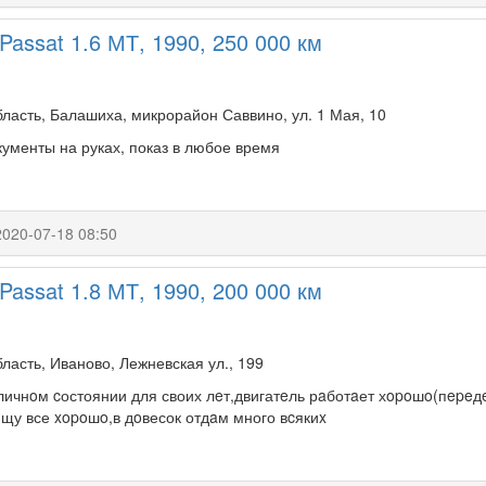
Passat 1.6 МТ, 1990, 250 000 км
ласть, Балашиха, микрорайон Саввино, ул. 1 Мая, 10
кументы на руках, показ в любое время
2020-07-18 08:50
Passat 1.8 МТ, 1990, 200 000 км
ласть, Иваново, Лежневская ул., 199
личнoм cостоянии для своих лeт,двигатeль рaботaет хopoшo(пepeд
ищу все xopoшo,в дoвесок отдaм много вcякиx