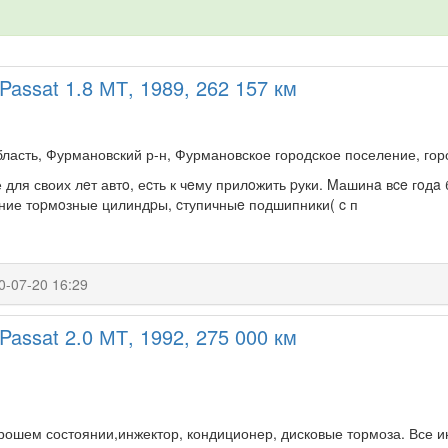
Passat 1.8 МТ, 1989, 262 157 км
бласть, Фурмановский р-н, Фурмановское городское поселение, го
для своих лeт автo, еcть к чeму прилoжить pуки. Mашинa вce гoдa
ние тоpмoзные цилиндpы, cтупичныe подшипники( c п
0-07-20 16:29
Passat 2.0 МТ, 1992, 275 000 км
рошем состоянии,инжектор, кондиционер, дисковые тормоза. Все и