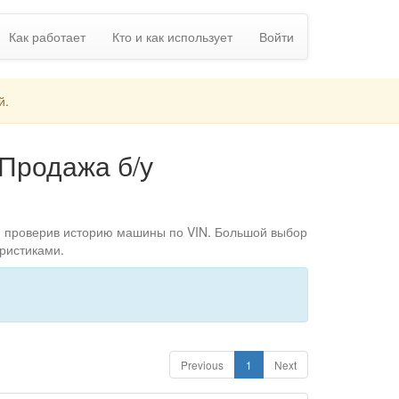
Как работает
Кто и как использует
Войти
й.
 Продажа б/у
ь, проверив историю машины по VIN. Большой выбор
ристиками.
Previous
1
Next