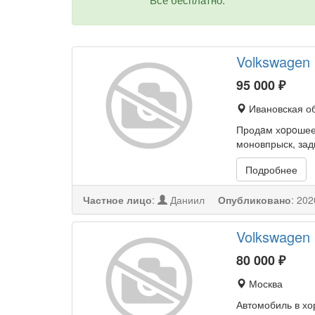
Volkswagen 
95 000
₽
Ивановская о
Продaм хopoшее 
моновпрыск, зад
Подробнее
Частное лицо
:
Даниил
Опубликовано
:
202
Volkswagen 
80 000
₽
Москва
Автомобиль в хо