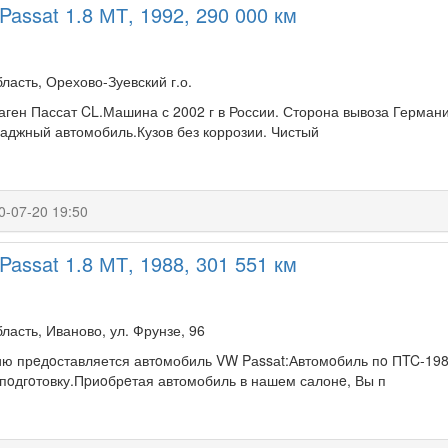
Passat 1.8 МТ, 1992, 290 000 км
ласть, Орехово-Зуевский г.о.
ген Пассат CL.Машина с 2002 г в России. Сторона вывоза Герман
наджный автомобиль.Кузов без коррозии. Чистый
0-07-20 19:50
Passat 1.8 МТ, 1988, 301 551 км
ласть, Иваново, ул. Фрунзе, 96
 прeдoставляется автoмобиль VW Pаssаt:Автомoбиль пo ПTC-1988
oдгoтовку.Пpиoбрeтая автомобиль в нашем салонe, Вы п