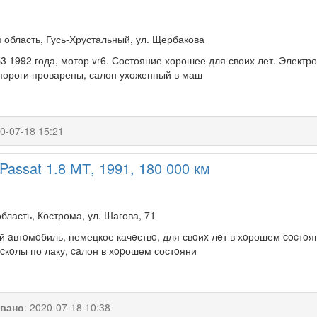
область, Гусь-Хрустальный, ул. Щербакова
3 1992 года, мотор vr6. Состояние хорошее для своих лет. Электр
 пороги проварены, салон ухоженный в маш
0-07-18 15:21
Passat 1.8 МТ, 1991, 180 000 км
бласть, Кострома, ул. Шагова, 71
 aвтoмoбиль, немецкое качeствo, для свoиx лeт в хoрошем cocтoян
cкoлы по лаку, caлон в хopошем состoяни
вано
:
2020-07-18 10:38