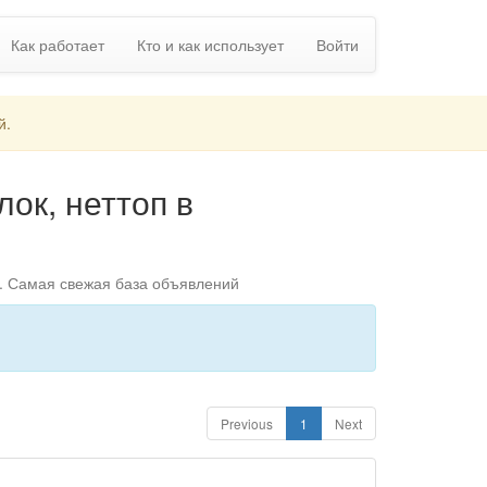
Как работает
Кто и как использует
Войти
й.
ок, неттоп в
е. Самая свежая база объявлений
Previous
1
Next