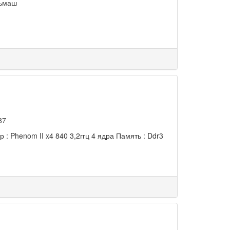
льмаш
87
: Phenom II x4 840 3,2ггц 4 ядра Память : Ddr3