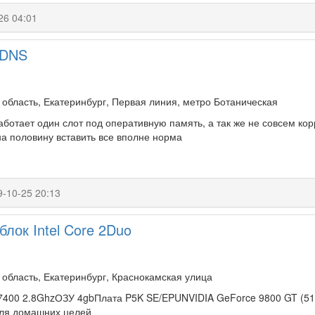
26 04:01
 DNS
область, Екатеринбург, Первая линия, метро Ботаническая
аботает один слот под оперативную память, а так же не совсем кор
на половину вставить все вполне норма
9-10-25 20:13
лок Intel Core 2Duo
область, Екатеринбург, Краснокамская улица
 E7400 2.8GhzОЗУ 4gbПлата P5K SE/EPUNVIDIA GeForce 9800 GT (5
для домашних целей