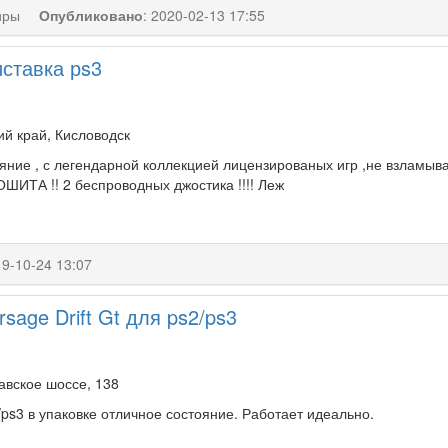
иры
Опубликовано
:
2020-02-13 17:55
иставка рs3
й край, Кисловодск
яние , с легендарной коллекцией лицензированых игр ,не взламыва
ОШИТА !! 2 беспроводных джостика !!!! Леж
9-10-24 13:07
rsage Drift Gt для ps2/ps3
авское шоссе, 138
/ps3 в упаковке отличное состояние. Работает идеально.