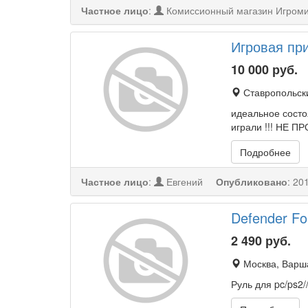
Частное лицо
:
Комиссионный магазин Игром
Игровая пр
10 000
руб.
Ставропольски
идеальное состо
играли !!! НЕ ПР
Подробнее
Частное лицо
:
Евгений
Опубликовано
:
201
Defender Fo
2 490
руб.
Москва, Варш
Руль для pc/ps2/