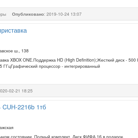
иры
Опубликовано
:
2019-10-24 13:07
приставка
вское ш., 138
авка XBOX ONE.Поддержка HD (High Definition);Жесткий диск - 500
75 ГГцГрафический процессор - интегрированный
020-02-21 18:25
 4 CUH-2216b 1тб
ражская
ичном состоянии. Полный комплект. Диск ФИФА 16 в подарок.