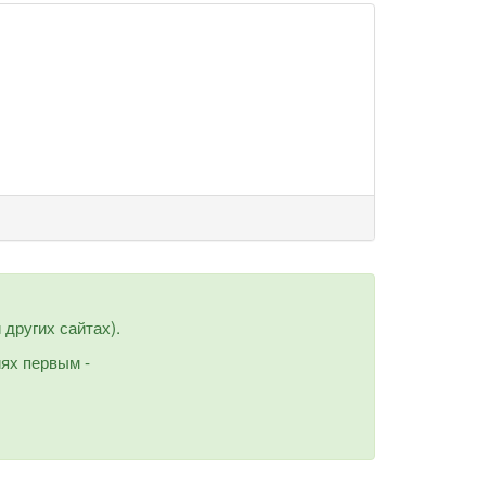
других сайтах).
иях первым -