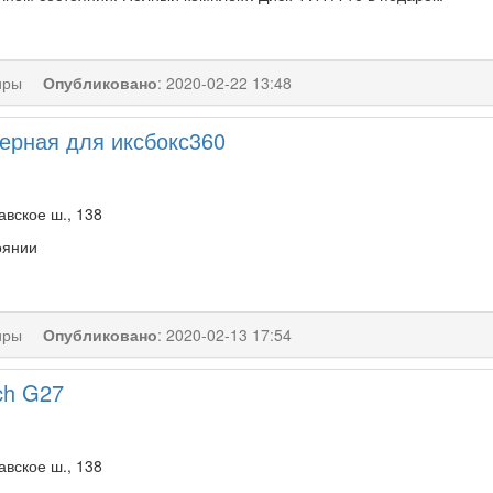
иры
Опубликовано
:
2020-02-22 13:48
черная для иксбокс360
вское ш., 138
оянии
иры
Опубликовано
:
2020-02-13 17:54
ch G27
вское ш., 138