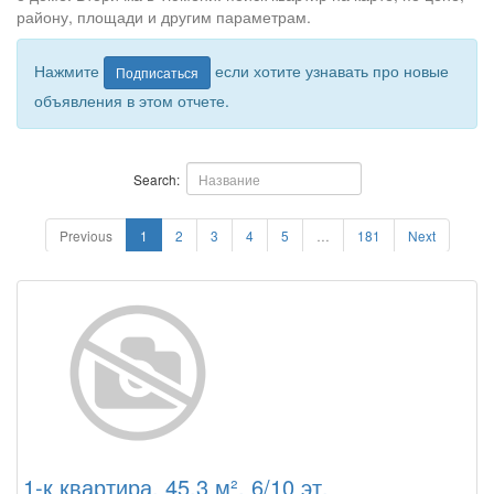
району, площади и другим параметрам.
Нажмите
если хотите узнавать про новые
Подписаться
объявления в этом отчете.
Search:
Previous
1
2
3
4
5
…
181
Next
1-к квартира, 45.3 м², 6/10 эт.