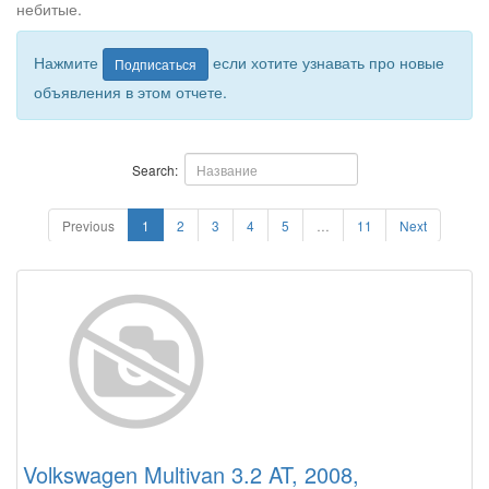
небитые.
Нажмите
если хотите узнавать про новые
Подписаться
объявления в этом отчете.
Search:
Previous
1
2
3
4
5
…
11
Next
Volkswagen Multivan 3.2 AT, 2008,