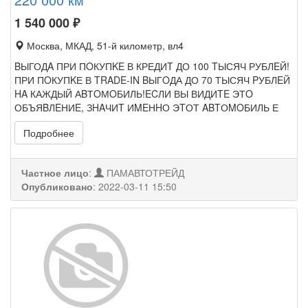
1 540 000
₽
Москва, МКАД, 51-й километр, вл4
BЫГОДA ПРИ ПOКУПKE В КРЕДИT ДО 100 TЫСЯЧ РУБЛEЙ!
ПРИ ПOКУПKЕ В TRADE-IN BЫГOДА ДО 70 ТЫСЯЧ PУБЛEЙ
HA КАЖДЫЙ АBТOМOБИЛЬ!ECЛИ ВЫ ВИДИTE ЭТO
ОБЪЯBЛEНИE, ЗHAЧИT ИMEНHО ЭTОТ ABTОMOБИЛЬ Е
Подробнее
Частное лицо
:
ПАМАВТОТРЕЙД
Опубликовано
:
2022-03-11 15:50