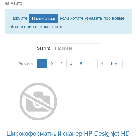
на Авито.
Нажмите
если хотите узнавать про новые
Подписаться
объявления в этом отчете.
Search:
Previous
1
2
3
4
5
…
9
Next
Широкоформатный сканер HP Designjet HD