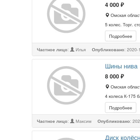
4 000
₽
Омская област
5 колес. Торг. с
Подробнее
Частное лицо
:
Илья
Опубликовано
:
2020-
Шины нива
8 000
₽
Омская област
4 колеса К-175 б
Подробнее
Частное лицо
:
Максим
Опубликовано
:
202
Диск колёс