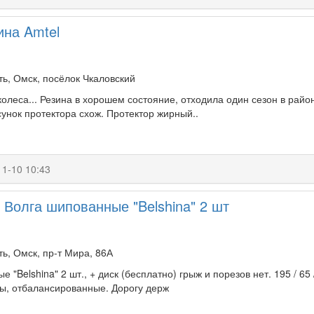
ина Amtel
ь, Омск, посёлок Чкаловский
леса... Резина в хорошем состояние, отходила один сезон в районе
сунок протектора схож. Протектор жирный..
11-10 10:43
/ Волга шипованные "Belshina" 2 шт
ь, Омск, пр-т Мира, 86А
 "Belshina" 2 шт., + диск (бесплатно) грыж и порезов нет. 195 / 65
ы, отбалансированные. Дорогу держ