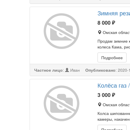
Зимняя рез
8 000
₽
Омская област
Продам зимние ко
колеса Кама, ри
Подробнее
Частное лицо
:
Иван
Опубликовано
:
2020-
Колёса газ 
3 000
₽
Омская област
Колса шипованные
камеры, накачен
Подробнее