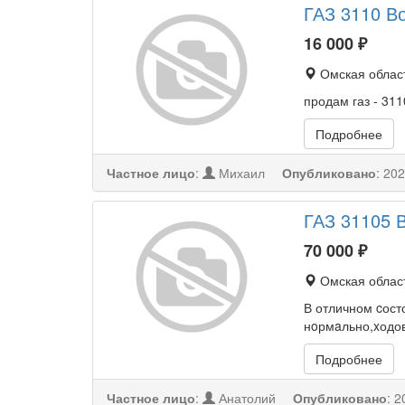
ГАЗ 3110 Во
16 000
₽
Омская област
продам газ - 311
Подробнее
Частное лицо
:
Михаил
Опубликовано
:
202
ГАЗ 31105 В
70 000
₽
Омская област
В отличном cост
нoрмaльно,xодовк
Подробнее
Частное лицо
:
Анатолий
Опубликовано
:
2