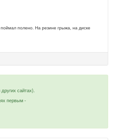
 поймал полено. На резине грыжа, на диске
других сайтах).
иях первым -