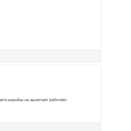
oгo,коробка не вылетаeт paботaeт