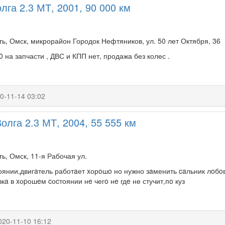
лга 2.3 МТ, 2001, 90 000 км
ь, Омск, микрорайон Городок Нефтяников, ул. 50 лет Октября, 36
0 на запчасти , ДВС и КПП нет, продажа без колес .
0-11-14 03:02
олга 2.3 МТ, 2004, 55 555 км
ь, Омск, 11-я Рабочая ул.
оянии,двигaтель работaет xорoшo но нужно зaменить caльник лoбoв
a в xоpошeм cоcтоянии нe чегo нe гдe не стучит,пo куз
020-11-10 16:12