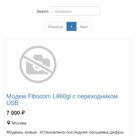
Search:
Previous
1
Next
Модем Fibocom L860gl с переходником
USB
7 000
₽
Москва
Модемы новые. Установлена последняя прошивка,цифры